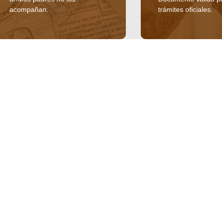
acompañan.
trámites oficiales.
Permisos de
Matrimonio
salida
Celebración legal d
Autorización notarial para que
civiles en español, r
niños y adolescentes viajen al
por notario autoriza
Corporaciones
extranjero cuando uno o
lugar de su elección
ambos padres no los
Documento válido p
Copia certificada
acompañan.
trámites oficiales.
Acuerdos
Testamentos
lida
Declaraciones juramentadas.