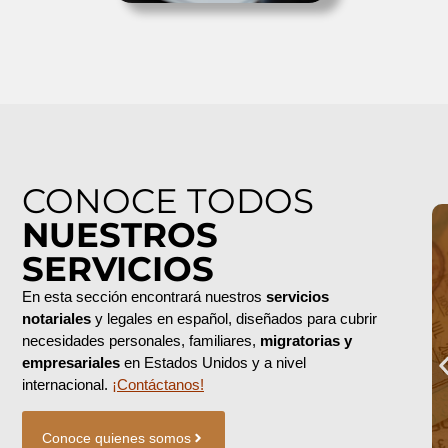
CONOCE TODOS
NUESTROS
SERVICIOS
En esta sección encontrará nuestros
servicios
notariales
y legales en español, diseñados para cubrir
ine
Poderes
necesidades personales, familiares,
migratorias y
empresariales
en
Estados Unidos
y a nivel
riales de
Gestionamos poderes
internacional.
¡Contáctanos!
eniente
notariales para autorizar a una
r. Nuestro
persona a actuar en tu nombre
lidar y
en trámites legales, personales
Conoce quienes somos