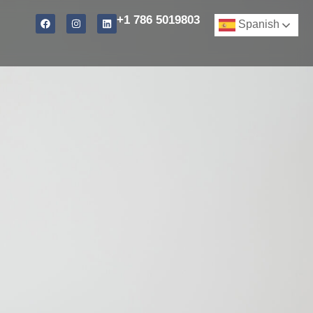
+1 786 5019803
Spanish