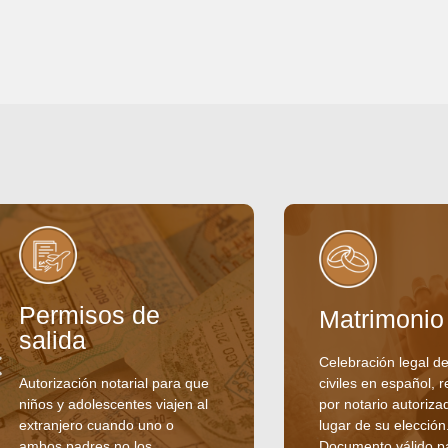
Permisos de
Matrimonio
salida
Celebración legal d
Autorización notarial para que
civiles en español, r
niños y adolescentes viajen al
por notario autoriza
extranjero cuando uno o
lugar de su elección
ambos padres no los
Documento válido p