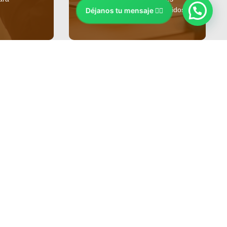
migratorios en Estados Unidos.
Traducciones
e bodas
ealizada
Traducción oficial de
do en el
documentos académicos,
Información de contacto
.
profesionales y legales para
+1 786 501 9803
ara
estudios, trabajo y trámites
migratorios en Estados Unidos.
+1 407 406 3218
Info@notariolatino.com
1500 Weston Road, Suite 218 Weston Fl, 33326
Estados Unidos