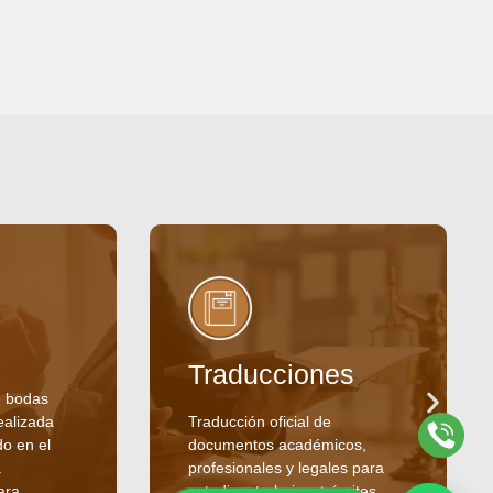
Traducciones
e bodas
ealizada
Traducción oficial de
do en el
documentos académicos,
.
profesionales y legales para
ara
estudios, trabajo y trámites