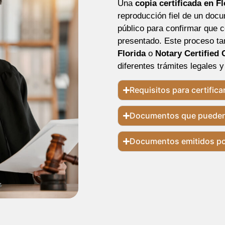
Una
copia certificada en Fl
reproducción fiel de un docu
público para confirmar que 
presentado. Este proceso t
Florida
o
Notary Certified 
diferentes trámites legales 
Requisitos para certifica
Documentos que pueden 
Documentos emitidos po